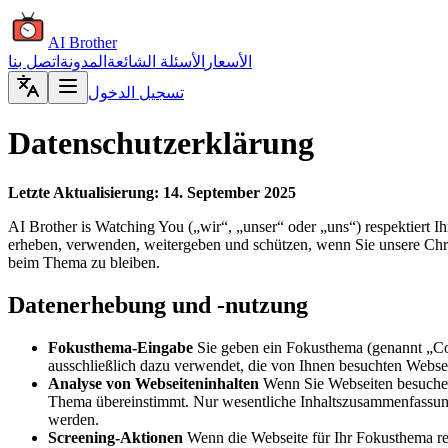
AI Brother
الأسعار
الأسئلة الشائعة
المدونة
اتصل بنا
تسجيل الدخول
Datenschutzerklärung
Letzte Aktualisierung: 14. September 2025
AI Brother is Watching You („wir“, „unser“ oder „uns“) respektiert Ih
erheben, verwenden, weitergeben und schützen, wenn Sie unsere Ch
beim Thema zu bleiben.
Datenerhebung und -nutzung
Fokusthema-Eingabe
Sie geben ein Fokusthema (genannt „Coc
ausschließlich dazu verwendet, die von Ihnen besuchten Websei
Analyse von Webseiteninhalten
Wenn Sie Webseiten besuchen,
Thema übereinstimmt. Nur wesentliche Inhaltszusammenfassunge
werden.
Screening-Aktionen
Wenn die Webseite für Ihr Fokusthema relev